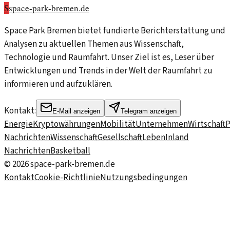
S
space-park-bremen.de
Space Park Bremen bietet fundierte Berichterstattung und
Analysen zu aktuellen Themen aus Wissenschaft,
Technologie und Raumfahrt. Unser Ziel ist es, Leser über
Entwicklungen und Trends in der Welt der Raumfahrt zu
informieren und aufzuklären.
Kontakt:
E-Mail anzeigen
Telegram anzeigen
Energie
Kryptowährungen
Mobilität
Unternehmen
Wirtschaft
P
Nachrichten
Wissenschaft
Gesellschaft
Leben
Inland
Nachrichten
Basketball
©
2026
space-park-bremen.de
Kontakt
Cookie-Richtlinie
Nutzungsbedingungen