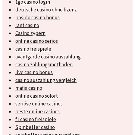
·
1go casino login
·
deutsche casino ohne lizenz
·
posido casino bonus
·
rant casino
·
Casino zypern
·
online casino seriös
·
casino freispiele
·
avantgarde casino auszahlung
·
casino zahlungsmethoden
·
live casino bonus
·
casino auszahlung vergleich
·
mafia casino
·
online casino sofort
·
seriöse online casinos
·
beste online casinos
·
f1 casino freispiele
·
Spinbetter casino