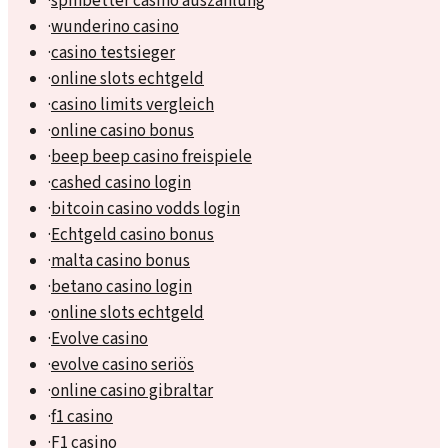
·
spinbetter casino auszahlung
·
wunderino casino
·
casino testsieger
·
online slots echtgeld
·
casino limits vergleich
·
online casino bonus
·
beep beep casino freispiele
·
cashed casino login
·
bitcoin casino vodds login
·
Echtgeld casino bonus
·
malta casino bonus
·
betano casino login
·
online slots echtgeld
·
Evolve casino
·
evolve casino seriös
·
online casino gibraltar
·
f1 casino
·
F1 casino