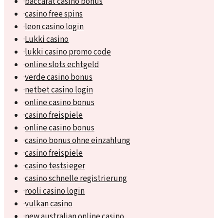
·
baccarat casino bonus
·
casino free spins
·
leon casino login
·
Lukki casino
·
lukki casino promo code
·
online slots echtgeld
·
verde casino bonus
·
netbet casino login
·
online casino bonus
·
casino freispiele
·
online casino bonus
·
casino bonus ohne einzahlung
·
casino freispiele
·
casino testsieger
·
casino schnelle registrierung
·
rooli casino login
·
vulkan casino
·
new australian online casino