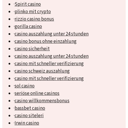
·
Spirit casino
·
plinko mit crypto
·
rizzio casino bonus
·
gorilla casino
·
casino auszahlung unter 24 stunden
·
casino bonus ohne einzahlung
·
casino sicherheit
·
casino auszahlung unter 24 stunden
·
casino mit schneller verifizierung
·
casino schweiz auszahlung
·
casino mit schneller verifizierung
·
sol casino
·
seriöse online casinos
·
casino willkommensbonus
·
bassbet casino
·
casino siteleri
·
Irwin casino