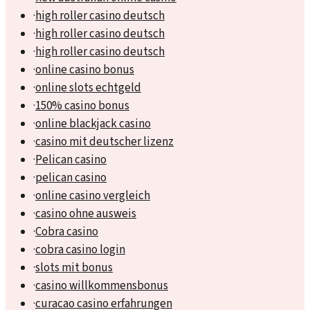
·
high roller casino deutsch
·
high roller casino deutsch
·
high roller casino deutsch
·
online casino bonus
·
online slots echtgeld
·
150% casino bonus
·
online blackjack casino
·
casino mit deutscher lizenz
·
Pelican casino
·
pelican casino
·
online casino vergleich
·
casino ohne ausweis
·
Cobra casino
·
cobra casino login
·
slots mit bonus
·
casino willkommensbonus
·
curacao casino erfahrungen