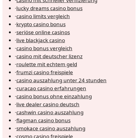
·
casino mit schneller verifizierung
·
lucky dreams casino bonus
·
casino limits vergleich
·
krypto casino bonus
·
seriöse online casinos
·
live blackjack casino
·
casino bonus vergleich
·
casino mit deutscher lizenz
·
roulette mit echtem geld
·
frumzi casino freispiele
·
casino auszahlung unter 24 stunden
·
curacao casino erfahrungen
·
casino bonus ohne einzahlung
·
live dealer casino deutsch
·
cashwin casino auszahlung
·
flagman casino bonus
·
smokace casino auszahlung
·
cosmo casino freispiele