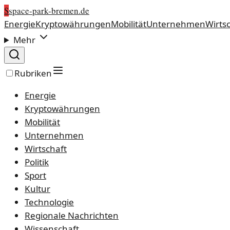
S
space-park-bremen.de
Energie
Kryptowährungen
Mobilität
Unternehmen
Wirts
Mehr
Rubriken
Energie
Kryptowährungen
Mobilität
Unternehmen
Wirtschaft
Politik
Sport
Kultur
Technologie
Regionale Nachrichten
Wissenschaft