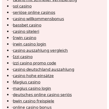
·
sol casino
·
seriöse online casinos
·
casino willkommensbonus
·
bassbet casino
·
casino siteleri
·
Irwin casino
·
irwin casino login
·
casino auszahlung vergleich
·
Izzi casino
·
izzi casino promo code
·
casino deutschland auszahlung
·
casino hohe einsätze
·
Magius casino
·
magius casino login
·
deutsches online casino seriös
·
bwin casino freispiele
·
online casino bonus