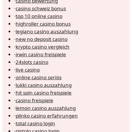
·
casino bewertung
·
casino schweiz bonus
·
top 10 online casino
·
highroller casino bonus
·
legiano casino auszahlung
·
new no deposit casino
·
krypto casino vergleich
·
irwin casino freispiele
·
24slots casino
·
live casino
·
online casino seriös
·
lukki casino auszahlung
·
hit spin casino freispiele
·
casino freispiele
·
lemon casino auszahlung
·
plinko casino erfahrungen
·
total casino login
·
pistolo casino login