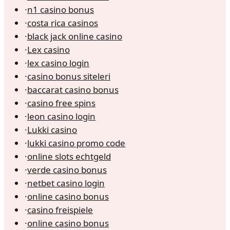
·
n1 casino bonus
·
costa rica casinos
·
black jack online casino
·
Lex casino
·
lex casino login
·
casino bonus siteleri
·
baccarat casino bonus
·
casino free spins
·
leon casino login
·
Lukki casino
·
lukki casino promo code
·
online slots echtgeld
·
verde casino bonus
·
netbet casino login
·
online casino bonus
·
casino freispiele
·
online casino bonus