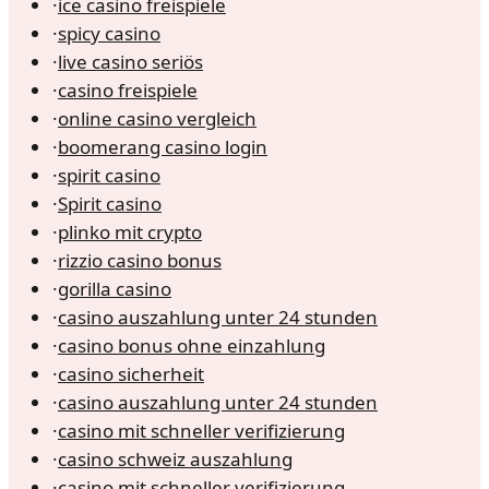
·
ice casino freispiele
·
spicy casino
·
live casino seriös
·
casino freispiele
·
online casino vergleich
·
boomerang casino login
·
spirit casino
·
Spirit casino
·
plinko mit crypto
·
rizzio casino bonus
·
gorilla casino
·
casino auszahlung unter 24 stunden
·
casino bonus ohne einzahlung
·
casino sicherheit
·
casino auszahlung unter 24 stunden
·
casino mit schneller verifizierung
·
casino schweiz auszahlung
·
casino mit schneller verifizierung