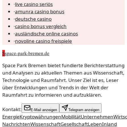
·
live casino seriös
·
amunra casino bonus
·
deutsche casino
·
casino bonus vergleich
·
ausländische online casinos
·
novoline casino freispiele
S
space-park-bremen.de
Space Park Bremen bietet fundierte Berichterstattung
und Analysen zu aktuellen Themen aus Wissenschaft,
Technologie und Raumfahrt. Unser Ziel ist es, Leser
über Entwicklungen und Trends in der Welt der
Raumfahrt zu informieren und aufzuklären.
Kontakt:
E-Mail anzeigen
Telegram anzeigen
Energie
Kryptowährungen
Mobilität
Unternehmen
Wirts
Nachrichten
Wissenschaft
Gesellschaft
Leben
Inland